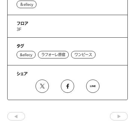
＆ellecy
フロア
3F
タグ
&ellecy
ラフォーレ原宿
ワンピース
シェア