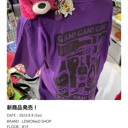
新商品発売！
DATE : 2026.8.8 (Sat)
: LEMONeD SHOP
BRAND
FLOOR : B1F