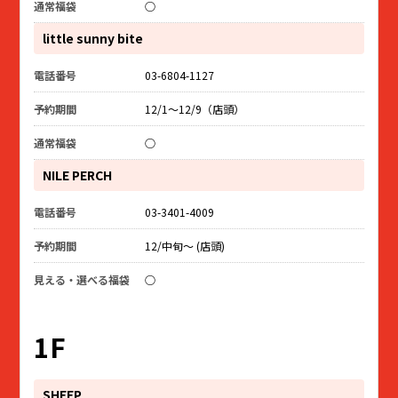
○
little sunny bite
03-6804-1127
12/1～12/9（店頭）
○
NILE PERCH
03-3401-4009
12/中旬～ (店頭)
○
1F
SHEEP