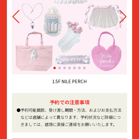
B1.5F Maison de ATELIER PIERROT
B1.5F ATELIER PIERROT
B1F アクロトーキョー。
1.5F NILE PERCH
1.5F NILE PERCH
1.5F NILE PERCH
B1.5F minacute
B1.5F minacute
4F L.W.C
予約での注意事項
●予約可能個数、受け渡し期間・方法、およびお支払方法
などは店舗によって異なります、予約状況など詳細につ
きましては、店頭に直接ご連絡をお願いいたします。