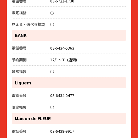
03-6721-1730
○
○
BANK
03-6434-5363
12/1～31 (店頭)
○
Liquem
03-6434-0477
○
Maison de FLEUR
03-6438-9917