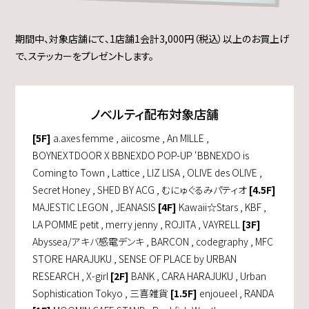
期間中、対象店舗にて、1店舗1会計3,000円（税込）以上のお買上げ
で、ステッカーをプレゼントします。
ノベルティ配布対象店舗
[5F]
a.axes femme , aiicosme , An MILLE ,
BOYNEXTDOOR X BBNEXDO POP-UP ‘BBNEXDO is
Coming to Town , Lattice , LIZ LISA , OLIVE des OLIVE ,
Secret Honey , SHED BY ACG , むにゅぐるみパティオ
[4.5F]
MAJESTIC LEGON , JEANASIS
[4F]
Kawaii☆Stars , KBF ,
LA POMME petit , merry jenny , ROJITA , VAYRELL
[3F]
Abyssea/アキバ感電デンキ , BARCON , codegraphy , MFC
STORE HARAJUKU , SENSE OF PLACE by URBAN
RESEARCH , X-girl
[2F]
BANK , CARA HARAJUKU , Urban
Sophistication Tokyo , 三喜雑貨
[1.5F]
enjoueel , RANDA