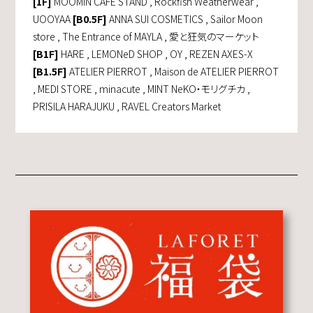
[1F]
MOOMIN CAFE STAND , Rockfish Weatherwear ,
UOOYAA
[B0.5F]
ANNA SUI COSMETICS , Sailor Moon
store , The Entrance of MAYLA , 愛と狂気のマーケット
[B1F]
HARE , LEMONeD SHOP , OY , REZEN AXES-X
[B1.5F]
ATELIER PIERROT , Maison de ATELIER PIERROT
, MEDI STORE , minacute , MINT NeKO・モリグチカ ,
PRISILA HARAJUKU , RAVEL Creators Market