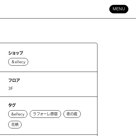
MENU
ショップ
＆ellecy
フロア
3F
タグ
&ellecy
ラフォーレ原宿
夜の庭
花柄