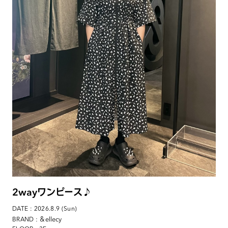
2wayワンピース♪
DATE : 2026.8.9 (Sun)
: ＆ellecy
BRAND