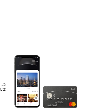
D
実した
けま