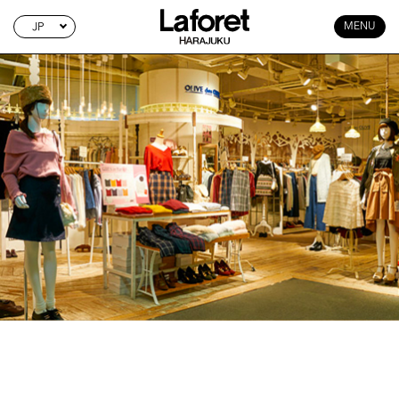
JP
MENU