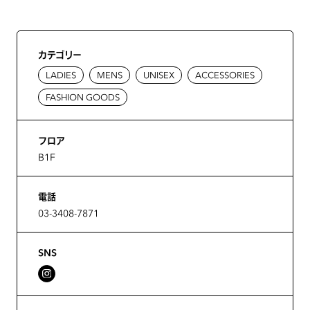
カテゴリー
LADIES
MENS
UNISEX
ACCESSORIES
FASHION GOODS
フロア
B1F
電話
03-3408-7871
SNS