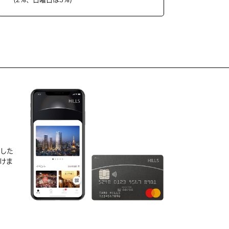
D
実した
けま