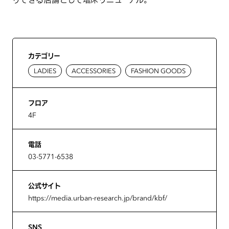
カテゴリー
LADIES
ACCESSORIES
FASHION GOODS
フロア
4F
電話
03-5771-6538
公式サイト
https://media.urban-research.jp/brand/kbf/
SNS