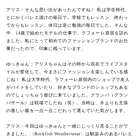
アリス：そんな思い出があったんですね！ 私は学生時代、
とにかくバレエ漬けの毎日で。学校でもレッスン、終わっ
てからもレッスン、休日は逆に勉強の毎日でした。そんな
中、14歳で始めたモデルの仕事で、ラフォーレ原宿を訪れ
ました。私にとって初めてのファッションブランドのお仕
事だったので、印象に残っています。
ゆっきゅん：アリスちゃんはその時から現在でライフスタ
イルが変化して、今まさにファッションを楽しんでいる感
じね！ 私は大学時代、ラフォーレ原宿内のショップで友人
がバイトをしていたり、好きなブランドのショップもある
のでしょっちゅう遊びに来ていました。グランバ（グラン
バザール）は戦場でしたね（笑）。当時は、今よりも主張
の激しい服を一点一点こだわって選んでいた気がします。
アリス：今回はゆっきゅんと一緒にじっくり見ることがで
きました。〈Rockfish Weatherwear〉は馴染みのあるバレエ