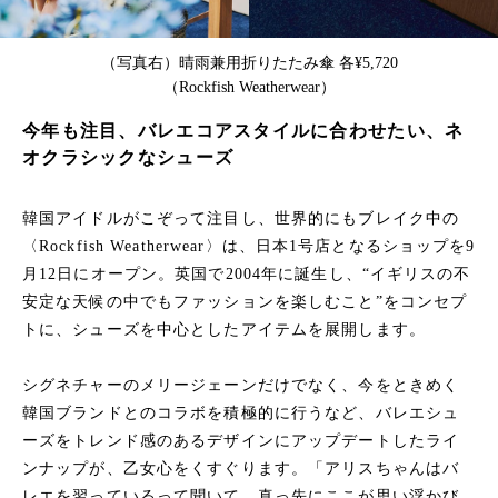
（写真右）晴雨兼用折りたたみ傘 各¥5,720
（Rockfish Weatherwear）
今年も注目、バレエコアスタイルに合わせたい、ネ
オクラシックなシューズ
韓国アイドルがこぞって注目し、世界的にもブレイク中の
〈Rockfish Weatherwear〉は、日本1号店となるショップを9
月12日にオープン。英国で2004年に誕生し、“イギリスの不
安定な天候の中でもファッションを楽しむこと”をコンセプ
トに、シューズを中心としたアイテムを展開します。
シグネチャーのメリージェーンだけでなく、今をときめく
韓国ブランドとのコラボを積極的に行うなど、バレエシュ
ーズをトレンド感のあるデザインにアップデートしたライ
ンナップが、乙女心をくすぐります。「アリスちゃんはバ
レエを習っているって聞いて、真っ先にここが思い浮かび