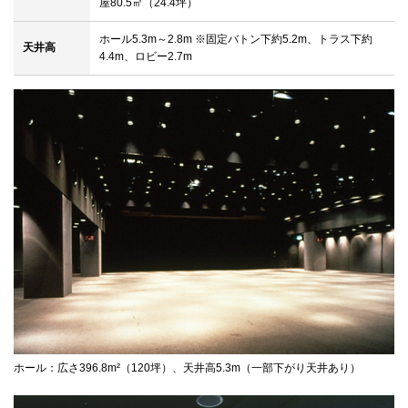
屋80.5㎡（24.4坪）
ホール5.3m～2.8m ※固定バトン下約5.2m、トラス下約
天井高
4.4m、ロビー2.7m
ホール：広さ396.8m²（120坪）、天井高5.3m（一部下がり天井あり）