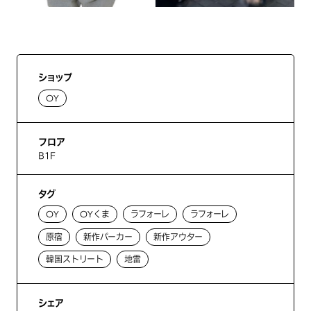
ショップ
OY
フロア
B1F
タグ
OY
OYくま
ラフォーレ
ラフォーレ
原宿
新作パーカー
新作アウター
韓国ストリート
地雷
シェア