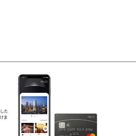
D
実した
けま