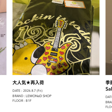
大人気★再入荷
季
Sa
DATE : 2026.8.7 (Fri)
: LEMONeD SHOP
BRAND
DATE
FLOOR : B1F
BRA
FLOO