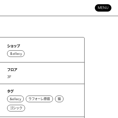
MENU
ショップ
＆ellecy
フロア
3F
タグ
&ellecy
ラフォーレ原宿
猫
ゴシック