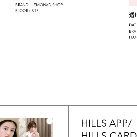
: LEMONeD SHOP
BRAND
FLOOR : B1F
透
DATE
BRA
FLO
HILLS APP/
HILLS CAR