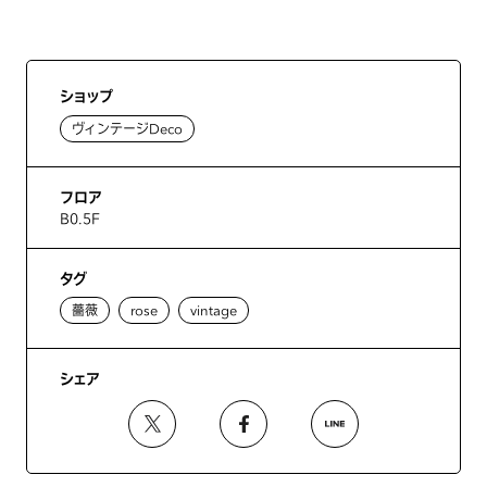
ショップ
ヴィンテージDeco
フロア
B0.5F
タグ
薔薇
rose
vintage
シェア