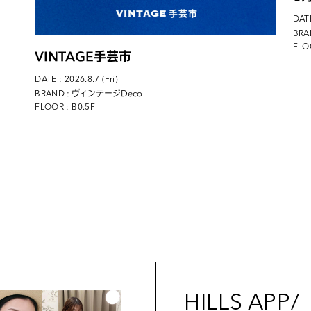
DATE
BRA
FLO
VINTAGE手芸市
DATE : 2026.8.7 (Fri)
: ヴィンテージDeco
BRAND
FLOOR : B0.5F
HILLS APP/