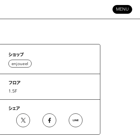
MENU
ショップ
enjoueel
フロア
1.5F
シェア