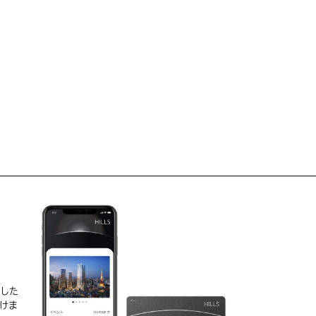
D
実した
けま