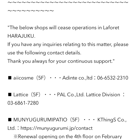
～～～～～～～～～～～～～～～～～～～～～～～～～～
～～～～～～～～～～
"The below shops will cease operations in Laforet
HARAJUKU.
If you have any inquiries relating to this matter, please
use the following contact details.
Thank you always for your continuous support."
■ aiicosme（5F）・・・Adinte co.,ltd：06-6532-2310
■ Lattice（5F）・・・PAL Co.,Ltd. Lattice Division ：
03-6861-7280
■ MUNYUGURUMIPATIO（5F）・・・ KThingS Co.,
Ltd.：https://munyugurumi.jp/contact
※Renewal opening on the 4th floor on February