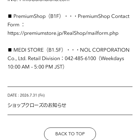
■ PremiumShop（B1F）・・・PremiumShop Contact
Form ：
https://premiumstore.jp/RealShop/mailform.php
■ MEDI STORE（B1.5F）・・・NOL CORPORATION
Co., Ltd. Retail Division：042-485-6100（Weekdays
10:00 AM – 5:00 PM JST）
DATE : 2026.7.31 (Fri)
ショップクローズのお知らせ
BACK TO TOP