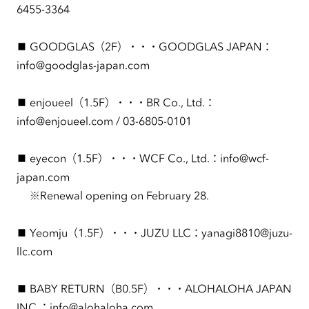
6455-3364
■ GOODGLAS（2F）・・・GOODGLAS JAPAN：
info@goodglas-japan.com
■ enjoueel（1.5F）・・・BR Co., Ltd.：
info@enjoueel.com / 03-6805-0101
■ eyecon（1.5F）・・・WCF Co., Ltd.：info@wcf-
japan.com
※Renewal opening on February 28.
■ Yeomju（1.5F）・・・JUZU LLC：yanagi8810@juzu-
llc.com
■ BABY RETURN（B0.5F）・・・ALOHALOHA JAPAN
INC.：info@alohaloha.com