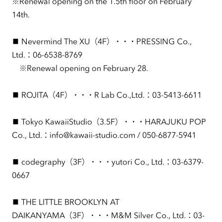
※Renewal opening on the 1.5th floor on February
14th.
■ Nevermind The XU（4F）・・・PRESSING Co.,
Ltd.：06-6538-8769
※Renewal opening on February 28.
■ ROJITA（4F）・・・R Lab Co.,Ltd.：03-5413-6611
■ Tokyo KawaiiStudio（3.5F）・・・HARAJUKU POP
Co., Ltd.：info@kawaii-studio.com / 050-6877-5941
■ codegraphy（3F）・・・yutori Co., Ltd.：03-6379-
0667
■ THE LITTLE BROOKLYN AT
DAIKANYAMA（3F）・・・M&M Silver Co., Ltd.：03-