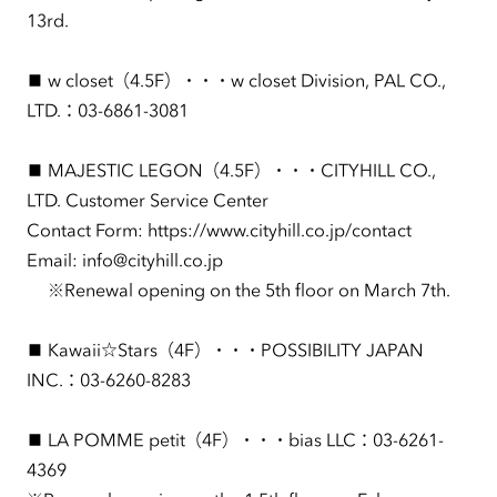
13rd.
■ w closet（4.5F）・・・w closet Division, PAL CO.,
LTD.：03-6861-3081
■ MAJESTIC LEGON（4.5F）・・・CITYHILL CO.,
LTD. Customer Service Center
Contact Form: https://www.cityhill.co.jp/contact
Email: info@cityhill.co.jp
※Renewal opening on the 5th floor on March 7th.
■ Kawaii☆Stars（4F）・・・POSSIBILITY JAPAN
INC.：03-6260-8283
■ LA POMME petit（4F）・・・bias LLC：03-6261-
4369