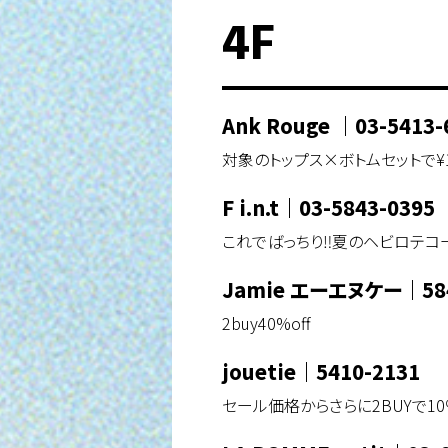
4F
Ank Rouge
｜
03-5413-
対象のトップス×ボトムセットで¥13
F i.n.t
｜
03-5843-0395
これでばっちり‼︎夏のヘビロテコ
Jamie エーエヌケー
｜
58
2buy40%off
jouetie
｜
5410-2131
セール価格からさらに2BUYで10