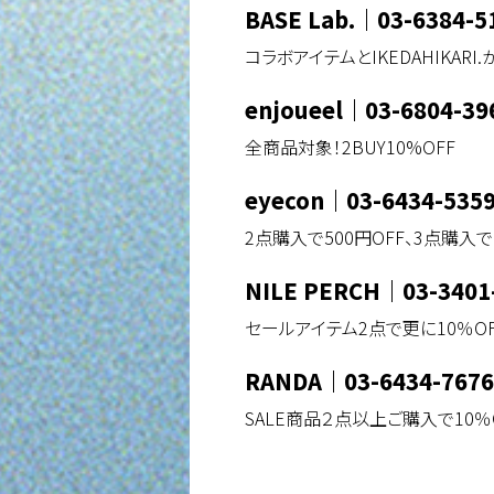
BASE Lab.
｜
03-6384-5
コラボアイテムとIKEDAHIKARI.
enjoueel
｜
03-6804-39
全商品対象！2BUY10%OFF
eyecon
｜
03-6434-535
2点購入で500円OFF、3点購入で1
NILE PERCH
｜
03-3401
セールアイテム2点で更に10％OF
RANDA
｜
03-6434-7676
SALE商品２点以上ご購入で10％