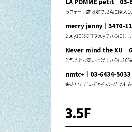
LA POMME petit
｜
03-
ラフォーレ店限定で、2点ご購入10
merry jenny
｜
3470-1
2buy10%OFF3buyでさらに！、、、
Never mind the XU
｜
2点以上お買い上げでさらに20%
nmtc+
｜
03-6434-5033
来店いただいてからのおたのしみ
3.5F