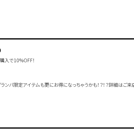
0
入で10%OFF！
グランバ限定アイテムも更にお得になっちゃうかも！？！？詳細はご来