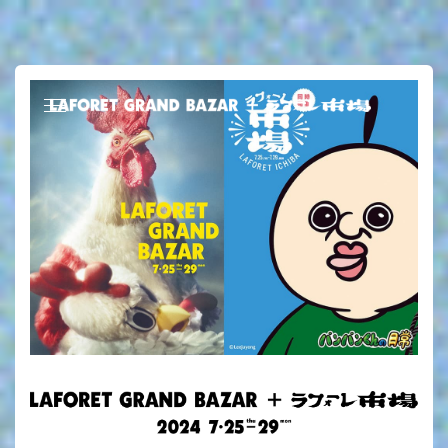
TOP
SPECIAL SALE
SHOP LIST
FOOD MENU
ONLINE SALE
ラフォーレ市場