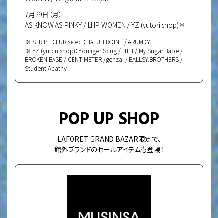
7月29日（月）
AS KNOW AS PINKY / LHP WOMEN / YZ (yutori shop)※
※ STRIPE CLUB select：HALUHIROINE / ARUMDY
※ YZ (yutori shop)：Younger Song / HTH / My Sugar Babe /
BROKEN BASE / CENTIMETER /genzai / BALLSY.BROTHERS /
Student Apathy
POP UP SHOP
LAFORET GRAND BAZAR限定で、
館外ブランドのセールアイテムも登場！