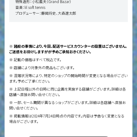
特殊造形：小松義夫（Grand Bazar）
音楽：lil soft tennis
プロデューサー：藤岡将史、大森遼太郎
※ 諸般の事情により、今回、配送サービスカウンターの設置はございません。
ご迷惑をお掛けしますがが予めご承知おきください。
※ 記載の価格はすべて税込です。
※ 店舗により対象外の商品もございます。
※ 混雑状況等により、特定のショップの開始時間が変更となる場合がござい
ます。予めご了承ください。
※ 上記日程以外の日時に同じ企画を実施する店舗がございます。詳細は各
店舗へ直接お問い合せください。
※ 一部、セール期間が異なるショップがございます。詳細は各店舗へ直接お
問い合せください。
※ 掲載情報は2024年7月24日時点の内容です。内容は予告なく変更となる
場合がございます。