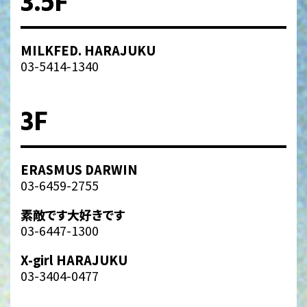
3.5F
MILKFED. HARAJUKU
03-5414-1340
3F
ERASMUS DARWIN
03-6459-2755
素敵です大好きです
03-6447-1300
X-girl HARAJUKU
03-3404-0477