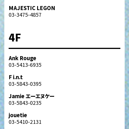
MAJESTIC LEGON
03-3475-4857
4F
Ank Rouge
03-5413-6935
F i.n.t
03-5843-0395
Jamie エーエヌケー
03-5843-0235
jouetie
03-5410-2131