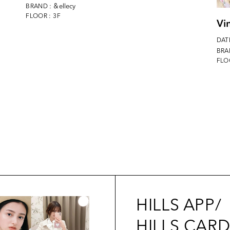
: ＆ellecy
BRAND
FLOOR : 3F
Vi
DATE
BRA
FLO
HILLS APP/
HILLS CAR