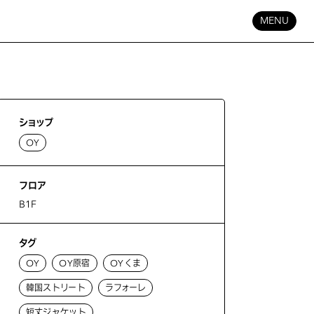
MENU
ショップ
OY
フロア
B1F
タグ
OY
OY原宿
OYくま
韓国ストリート
ラフォーレ
短丈ジャケット