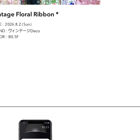
ntage Floral Ribbon＊
 : 2026.8.2 (Sun)
: ヴィンテージDeco
ND
OR : B0.5F
D