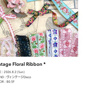
ntage Floral Ribbon＊
 : 2026.8.2 (Sun)
: ヴィンテージDeco
ND
OR : B0.5F