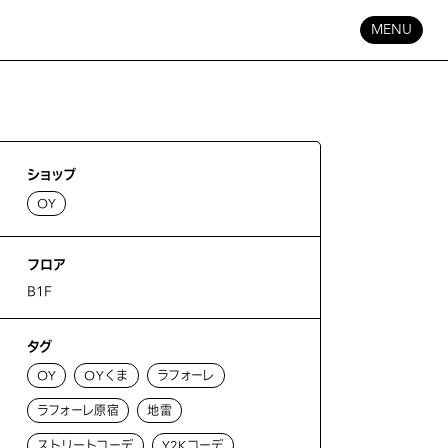
MENU
ショップ
OY
フロア
B1F
タグ
OY
OYくま
ラフォーレ
ラフォーレ原宿
地雷
ストリートコーデ
Y2Kコーデ