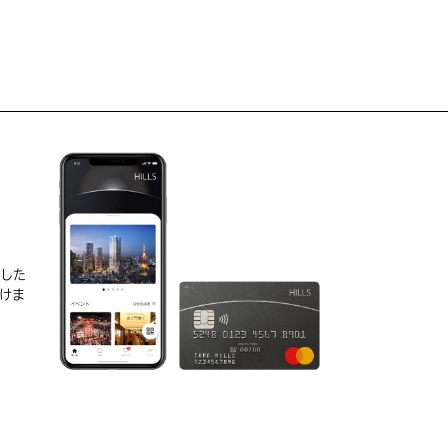
D
実した
けま