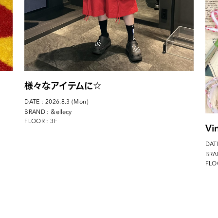
様々なアイテムに☆
DATE : 2026.8.3 (Mon)
: ＆ellecy
BRAND
FLOOR : 3F
Vi
DATE
BRA
FLO