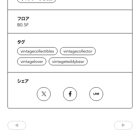
フロア
B0.5F
タグ
vintagecollectibles
vintagecollector
vintagelover
vintageteddybear
シェア