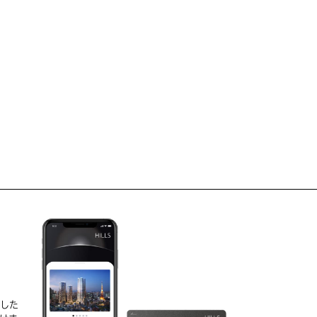
D
実した