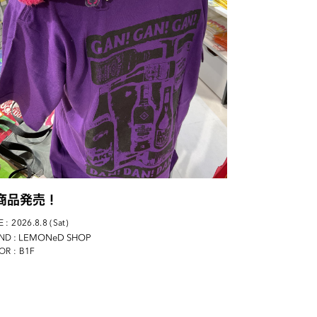
商品発売！
 : 2026.8.8 (Sat)
: LEMONeD SHOP
ND
OR : B1F